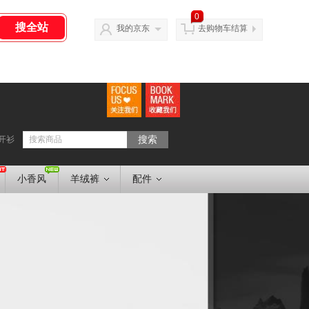
0
我的京东
去购物车结算
开衫
搜索
小香风
羊绒裤
配件