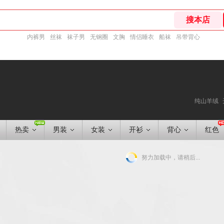
内裤男
丝袜
袜子男
无钢圈
文胸
情侣睡衣
船袜
吊带背心
纯山羊绒
热卖
男装
女装
开衫
背心
红色
努力加载中，请稍后...