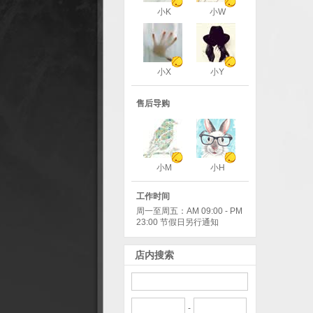
小K
小W
小X
小Y
售后导购
小M
小H
工作时间
周一至周五：AM 09:00 - PM
23:00 节假日另行通知
店内搜索
-