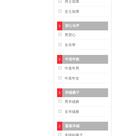
男士加厚
女士加厚
背心马甲
男背心
女吊带
中老年款
中老年男
中老年女
羊绒裤子
男羊绒裤
女羊绒裤
童装羊绒
羊绒衫裤子