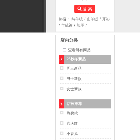
搜 索
热搜：
纯羊绒
/
山羊绒
/
开衫
/
羊绒裤
/
加厚
/
店内分类
查看所有商品
25秋冬新品
周三新品
男士新款
女士新款
店长推荐
热卖款
喜庆红
小香风