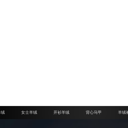
羊绒
女士羊绒
开衫羊绒
背心马甲
羊绒