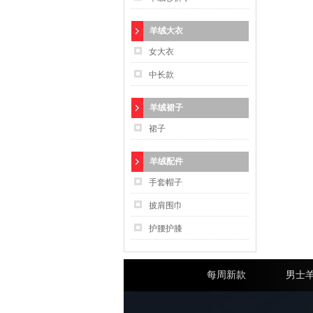
羊绒大衣
女大衣
中长款
羊绒裙子
裙子
羊绒配件
手套帽子
披肩围巾
护腰护膝
每周新款
男士