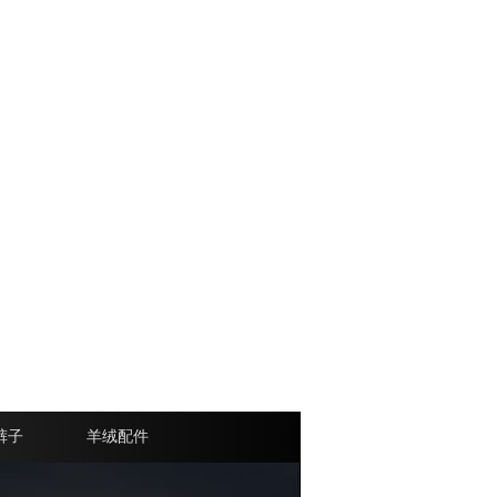
裤子
羊绒配件